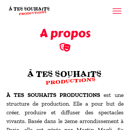
Passer
au
contenu
A propos
À TES SOUHAITS PRODUCTIONS
est une
structure de production. Elle a pour but de
créer, produire et diffuser des spectacles
vivants. Basée dans le 2eme arrondissement à
Paris, elle est gérée par Martin Magli. Sa